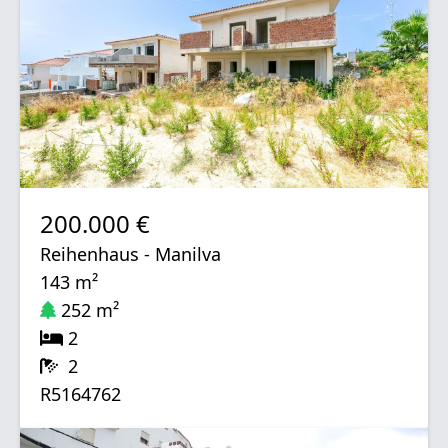
200.000 €
Reihenhaus - Manilva
143 m²
252 m²
2
2
R5164762