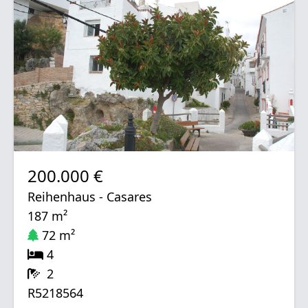
200.000 €
Reihenhaus - Casares
187 m²
72 m²
4
2
R5218564