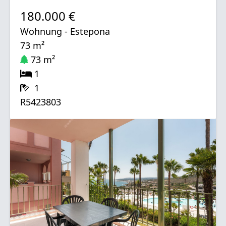
180.000 €
Wohnung - Estepona
73 m²
73 m²
1
1
R5423803