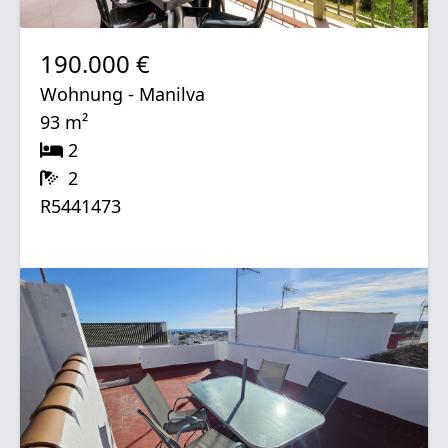
190.000 €
Wohnung - Manilva
93 m²
2
2
R5441473