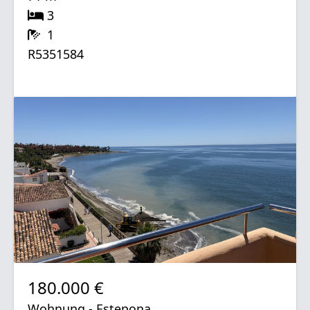
3
1
R5351584
180.000 €
Wohnung - Estepona