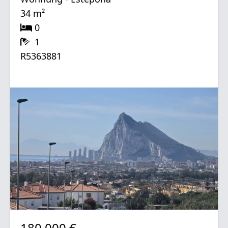
34 m²
0
1
R5363881
180.000 €