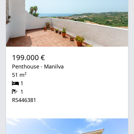
199.000 €
Penthouse - Manilva
51 m²
1
1
R5446381