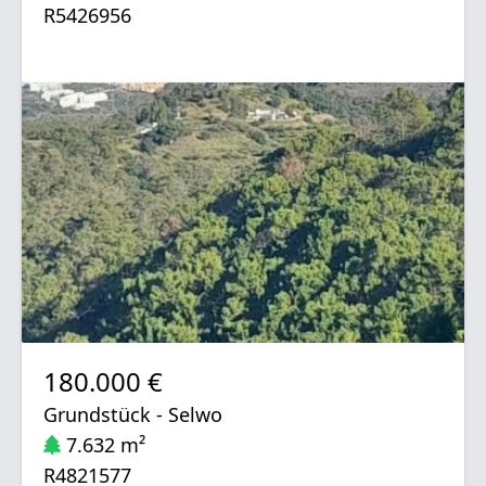
R5426956
180.000 €
Grundstück - Selwo
7.632 m²
R4821577