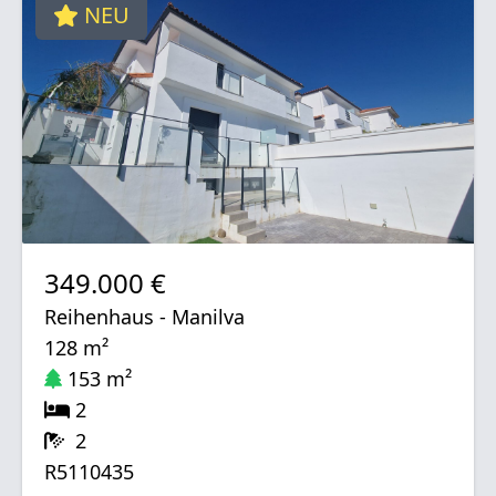
NEU
349.000 €
Reihenhaus - Manilva
128 m²
153 m²
2
2
R5110435