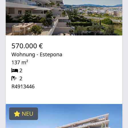
570.000 €
Wohnung - Estepona
137 m²
2
2
R4913446
NEU