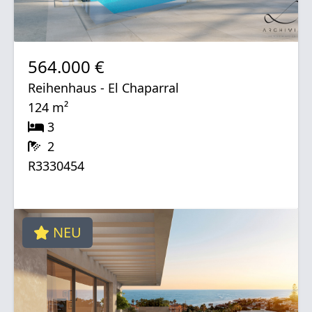
564.000 €
Reihenhaus - El Chaparral
124 m²
3
2
R3330454
NEU