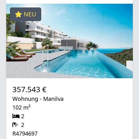
NEU
357.543 €
Wohnung - Manilva
102 m²
2
2
R4794697