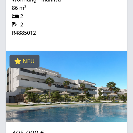
86 m²
2
2
R4885012
NEU
405.000 €