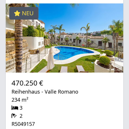
NEU
470.250 €
Reihenhaus - Valle Romano
234 m²
3
2
R5049157