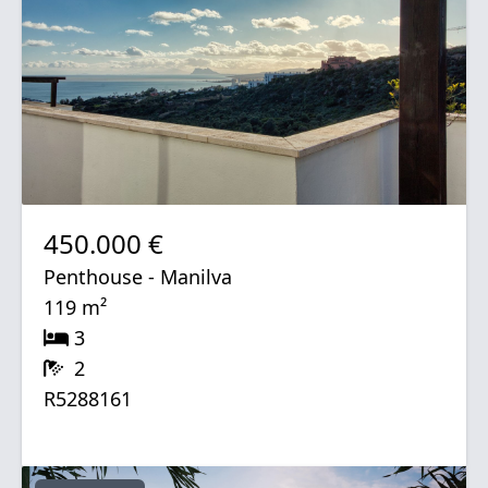
450.000 €
Penthouse - Manilva
119 m²
3
2
R5288161