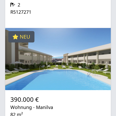
2
R5127271
NEU
390.000 €
Wohnung - Manilva
82 m²