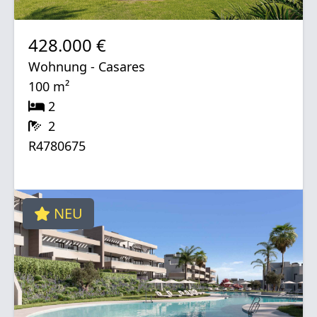
428.000 €
Wohnung - Casares
100 m²
2
2
R4780675
NEU