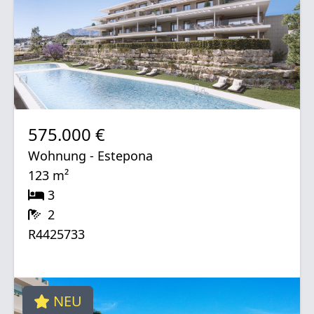
575.000 €
Wohnung - Estepona
123 m²
3
2
R4425733
NEU