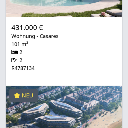
431.000 €
Wohnung - Casares
101 m²
2
2
R4787134
NEU