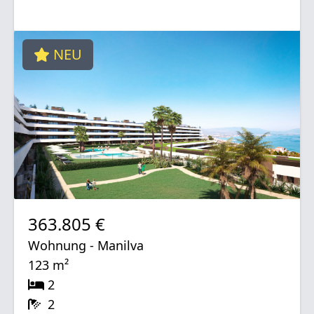
NEU
363.805 €
Wohnung - Manilva
123 m²
2
2