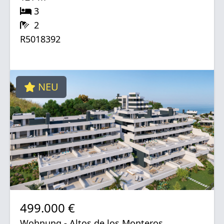
3
2
R5018392
NEU
499.000 €
Wohnung - Altos de los Monteros