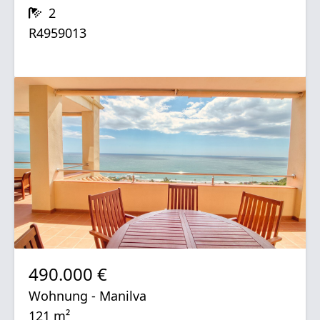
2
R4959013
490.000 €
Wohnung - Manilva
121 m²