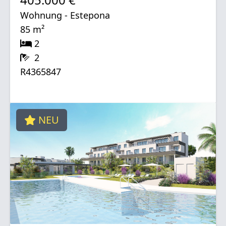
Wohnung - Estepona
85 m²
2
2
R4365847
NEU