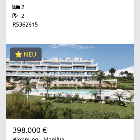
2
2
R5362615
NEU
398.000 €
Wohnung - Manilva