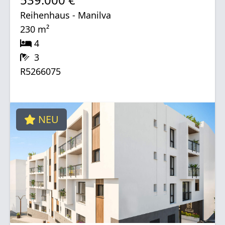
Reihenhaus - Manilva
230 m²
4
3
R5266075
NEU