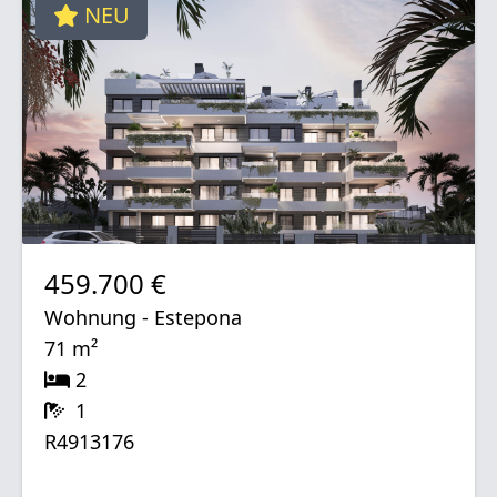
NEU
459.700 €
Wohnung - Estepona
71 m²
2
1
R4913176