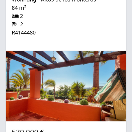
84 m²
2
2
R4144480
539.000 €