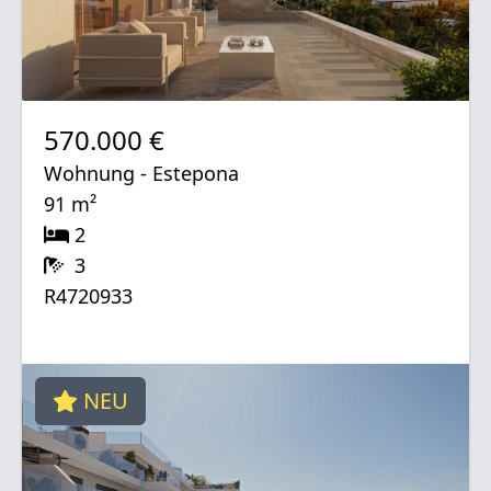
570.000 €
Wohnung - Estepona
91 m²
2
3
R4720933
NEU