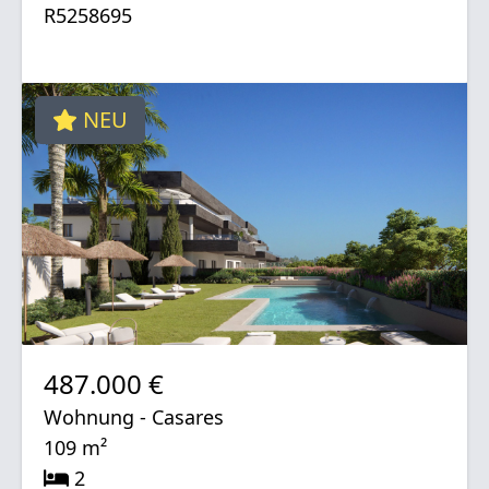
R5258695
NEU
487.000 €
Wohnung - Casares
109 m²
2