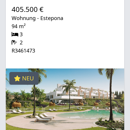
405.500 €
Wohnung - Estepona
94 m²
3
2
R3461473
NEU