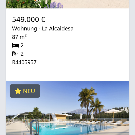
549.000 €
Wohnung - La Alcaidesa
87 m²
2
2
R4405957
NEU