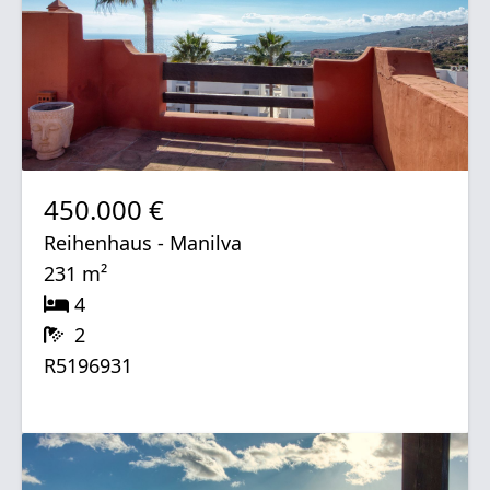
450.000 €
Reihenhaus - Manilva
231 m²
4
2
R5196931