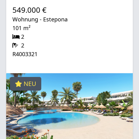
549.000 €
Wohnung - Estepona
101 m²
2
2
R4003321
NEU