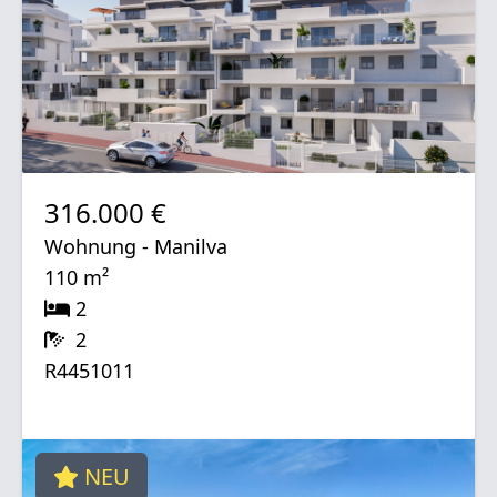
316.000 €
Wohnung - Manilva
110 m²
2
2
R4451011
NEU